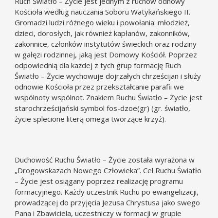
Ruch Światło – Życie jest jednym z ruchów odnowy
Kościoła według nauczania Soboru Watykańskiego II.
Gromadzi ludzi różnego wieku i powołania: młodzież,
dzieci, dorosłych, jak również kapłanów, zakonników,
zakonnice, członków instytutów świeckich oraz rodziny
w gałęzi rodzinnej, jaką jest Domowy Kościół. Poprzez
odpowiednią dla każdej z tych grup formację Ruch
Światło – Życie wychowuje dojrzałych chrześcijan i służy
odnowie Kościoła przez przekształcanie parafii we
wspólnoty wspólnot. Znakiem Ruchu Światło – Życie jest
starochrześcijański symbol fos-dzoe(gr) (gr. światło,
życie splecione literą omega tworzące krzyż).
Duchowość Ruchu Światło – Życie została wyrażona w
„Drogowskazach Nowego Człowieka”. Cel Ruchu Światło
– Życie jest osiągany poprzez realizację programu
formacyjnego. Każdy uczestnik Ruchu po ewangelizacji,
prowadzącej do przyjęcia Jezusa Chrystusa jako swego
Pana i Zbawiciela, uczestniczy w formacji w grupie