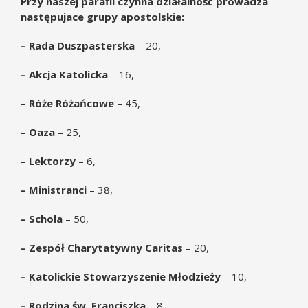
Przy naszej parafii czynna działalność prowadza
następujace grupy apostolskie:
–
Rada Duszpasterska
– 20,
– Akcja Katolicka
– 16,
– Róże Różańcowe
– 45,
– Oaza
– 25,
– Lektorzy
– 6,
– Ministranci
– 38,
– Schola
– 50,
– Zespół Charytatywny Caritas
– 20,
– Katolickie Stowarzyszenie Młodzieży
– 10,
– Rodzina św. Franciszka
– 8,