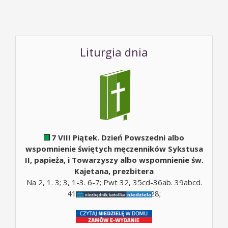
Liturgia dnia
7 VIII Piątek. Dzień Powszedni albo
wspomnienie świętych męczenników Sykstusa
II, papieża, i Towarzyszy albo wspomnienie św.
Kajetana, prezbitera
Na 2, 1. 3; 3, 1-3. 6-7; Pwt 32, 35cd-36ab. 39abcd.
41; Mt 5, 10; Mt 16, 24-28;