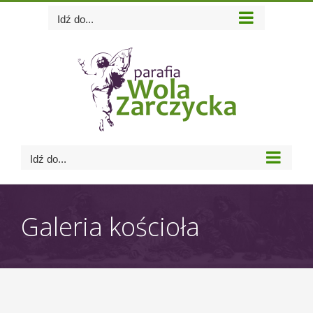
Skip
Idź do...
to
content
Idź do...
Galeria kościoła