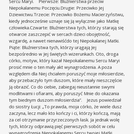
Sercu Maryi. Pierwsze: Bluźnierstwa przeciw
Niepokalanemu Poczęciu.Drugie: Przeciwko Jej
Dziewictwu.Trzecie: Przeciwko Bożemu Macierzyństwu,
kiedy jednocześnie uznaje się Ją wyłącznie jako Matkę
człowieka.Czwarte: Bluźnierstwa tych, którzy starają się
otwarcie zaszczepić w sercach dzieci obojętność,
wzgardę, a nawet nienawiśćdo tej Niepokalanej Matki.
Piąte: Bluźnierstwa tych, którzy urągają Jej
bezpośrednio w Jej świętych wizerunkach. Oto, droga
córko, motyw, który kazał Niepokalanemu Sercu Maryi
prosić mnie o ten mały akt wynagrodzenia. A poza
względem dla Niej chciałem poruszyć moje miłosierdzie,
aby przebaczyło tym duszom, które miały nieszczęście
Ją obrazić. Co do ciebie, zabiegaj nieustannie swymi
modlitwami i ofiarami, aby poruszyć Mnie do okazania
tym biednym duszom miłosierdzia”. Jezus powiedział
do siostry Łucji: „To prawda, moja córko, że wiele dusz
zaczyna, lecz mało kto kończy i ci, którzy kończą, mają
za cel otrzymanie przyrzeczonych łask. Ja jednak wolę
tych, którzy odprawią pięć pierwszych sobót w celu
wynagrodzenia Niepokalanemu Sercu twojej Matki