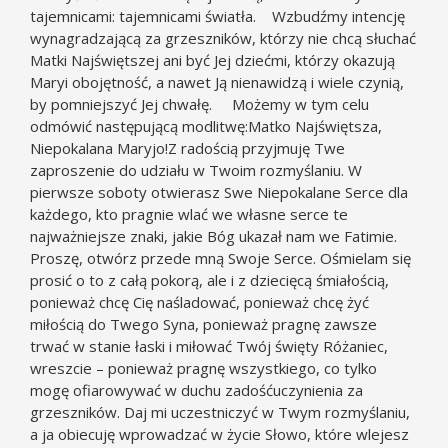
tajemnicami: tajemnicami światła. Wzbudźmy intencję
wynagradzającą za grzeszników, którzy nie chcą słuchać
Matki Najświętszej ani być Jej dziećmi, którzy okazują
Maryi obojętność, a nawet Ją nienawidzą i wiele czynią,
by pomniejszyć Jej chwałę. Możemy w tym celu
odmówić następującą modlitwę:Matko Najświętsza,
Niepokalana Maryjo!Z radością przyjmuję Twe
zaproszenie do udziału w Twoim rozmyślaniu. W
pierwsze soboty otwierasz Swe Niepokalane Serce dla
każdego, kto pragnie wlać we własne serce te
najważniejsze znaki, jakie Bóg ukazał nam we Fatimie.
Proszę, otwórz przede mną Swoje Serce. Ośmielam się
prosić o to z całą pokorą, ale i z dziecięcą śmiałością,
ponieważ chcę Cię naśladować, ponieważ chcę żyć
miłością do Twego Syna, ponieważ pragnę zawsze
trwać w stanie łaski i miłować Twój święty Różaniec,
wreszcie – ponieważ pragnę wszystkiego, co tylko
mogę ofiarowywać w duchu zadośćuczynienia za
grzeszników. Daj mi uczestniczyć w Twym rozmyślaniu,
a ja obiecuję wprowadzać w życie Słowo, które wlejesz