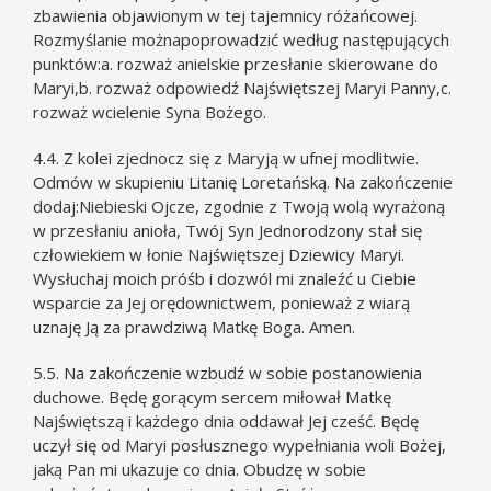
zbawienia objawionym w tej tajemnicy różańcowej.
Rozmyślanie możnapoprowadzić według następujących
punktów:a. rozważ anielskie przesłanie skierowane do
Maryi,b. rozważ odpowiedź Najświętszej Maryi Panny,c.
rozważ wcielenie Syna Bożego.
4.4. Z kolei zjednocz się z Maryją w ufnej modlitwie.
Odmów w skupieniu Litanię Loretańską. Na zakończenie
dodaj:Niebieski Ojcze, zgodnie z Twoją wolą wyrażoną
w przesłaniu anioła, Twój Syn Jednorodzony stał się
człowiekiem w łonie Najświętszej Dziewicy Maryi.
Wysłuchaj moich próśb i dozwól mi znaleźć u Ciebie
wsparcie za Jej orędownictwem, ponieważ z wiarą
uznaję Ją za prawdziwą Matkę Boga. Amen.
5.5. Na zakończenie wzbudź w sobie postanowienia
duchowe. Będę gorącym sercem miłował Matkę
Najświętszą i każdego dnia oddawał Jej cześć. Będę
uczył się od Maryi posłusznego wypełniania woli Bożej,
jaką Pan mi ukazuje co dnia. Obudzę w sobie