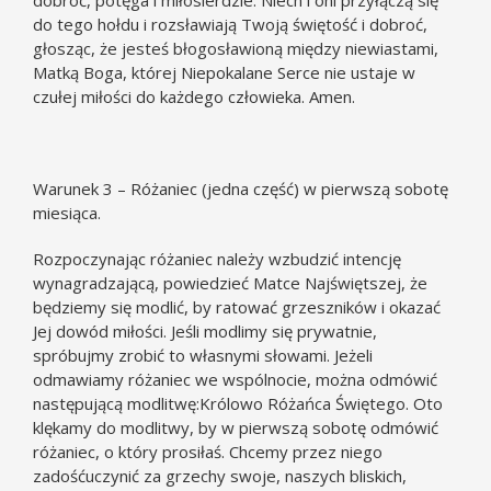
dobroć, potęga i miłosierdzie. Niech i oni przyłączą się
do tego hołdu i rozsławiają Twoją świętość i dobroć,
głosząc, że jesteś błogosławioną między niewiastami,
Matką Boga, której Niepokalane Serce nie ustaje w
czułej miłości do każdego człowieka. Amen.
Warunek 3 – Różaniec (jedna część) w pierwszą sobotę
miesiąca.
Rozpoczynając różaniec należy wzbudzić intencję
wynagradzającą, powiedzieć Matce Najświętszej, że
będziemy się modlić, by ratować grzeszników i okazać
Jej dowód miłości. Jeśli modlimy się prywatnie,
spróbujmy zrobić to własnymi słowami. Jeżeli
odmawiamy różaniec we wspólnocie, można odmówić
następującą modlitwę:Królowo Różańca Świętego. Oto
klękamy do modlitwy, by w pierwszą sobotę odmówić
różaniec, o który prosiłaś. Chcemy przez niego
zadośćuczynić za grzechy swoje, naszych bliskich,