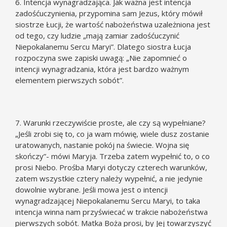
6. Intencja wynagradzająca. Jak ważna jest intencja
zadośćuczynienia, przypomina sam Jezus, który mówił
siostrze Łucji, że wartość nabożeństwa uzależniona jest
od tego, czy ludzie „mają zamiar zadośćuczynić
Niepokalanemu Sercu Maryi”. Dlatego siostra Łucja
rozpoczyna swe zapiski uwagą: „Nie zapomnieć o
intencji wynagradzania, która jest bardzo ważnym
elementem pierwszych sobót”.
7. Warunki rzeczywiście proste, ale czy są wypełniane?
„Jeśli zrobi się to, co ja wam mówię, wiele dusz zostanie
uratowanych, nastanie pokój na świecie. Wojna się
skończy”- mówi Maryja. Trzeba zatem wypełnić to, o co
prosi Niebo. Prośba Maryi dotyczy czterech warunków,
zatem wszystkie cztery należy wypełnić, a nie jedynie
dowolnie wybrane. Jeśli mowa jest o intencji
wynagradzającej Niepokalanemu Sercu Maryi, to taka
intencja winna nam przyświecać w trakcie nabożeństwa
pierwszych sobót. Matka Boża prosi, by Jej towarzyszyć