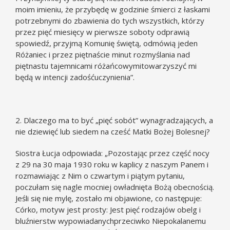
moim imieniu, że przybędę w godzinie śmierci z łaskami
potrzebnymi do zbawienia do tych wszystkich, którzy
przez pięć miesięcy w pierwsze soboty odprawią
spowiedź, przyjmą Komunię świętą, odmówią jeden
Różaniec i przez piętnaście minut rozmyślania nad
piętnastu tajemnicami różańcowymitowarzyszyć mi
będą w intencji zadośćuczynienia”.
2. Dlaczego ma to być „pięć sobót” wynagradzających, a
nie dziewięć lub siedem na cześć Matki Bożej Bolesnej?
Siostra Łucja odpowiada: „Pozostając przez część nocy
z 29 na 30 maja 1930 roku w kaplicy z naszym Panem i
rozmawiając z Nim o czwartym i piątym pytaniu,
poczułam się nagle mocniej owładnięta Bożą obecnością.
Jeśli się nie mylę, zostało mi objawione, co następuje:
Córko, motyw jest prosty: Jest pięć rodzajów obelg i
bluźnierstw wypowiadanychprzeciwko Niepokalanemu