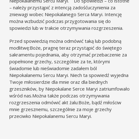
Niepokalanemu Sercu Maryi. Do spowiedzi – co istotne
– należy przystąpić z intencją zadośćuczynienia za
zniewagi wobec Niepokalanego Serca Maryi. Intencję
można wzbudzić podczas przygotowania się do
spowiedzi lub w trakcie otrzymywania rozgrzeszenia.
Przed spowiedzią można odmówić taką lub podobną
modlitwę:Boże, pragnę teraz przystąpić do świętego
sakramentu pojednania, aby otrzymać przebaczenie za
popełnione grzechy, szczególnie za te, którymi
świadomie lub nieświadomie zadałem ból
Niepokalanemu Sercu Maryi. Niech ta spowiedź wyjedna
Twoje miłosierdzie dla mnie oraz dla biednych
grzeszników, by Niepokalane Serce Maryi zatriumfowało
wśród nas.Można także podczas otrzymywania
rozgrzeszenia odmówić akt żalu:Boże, bądź miłościw
mnie grzesznemu, szczególnie za moje grzechy
przeciwko Niepokalanemu Sercu Maryi.