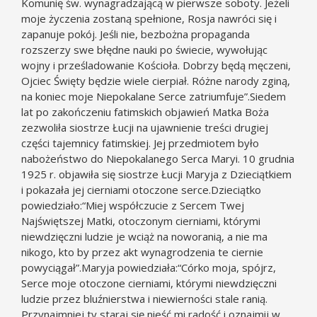
Komunię św. wynagradzającą w pierwsze soboty. Jeżeli
moje życzenia zostaną spełnione, Rosja nawróci się i
zapanuje pokój. Jeśli nie, bezbożna propaganda
rozszerzy swe błędne nauki po świecie, wywołując
wojny i prześladowanie Kościoła. Dobrzy będą męczeni,
Ojciec Święty będzie wiele cierpiał. Różne narody zginą,
na koniec moje Niepokalane Serce zatriumfuje”.Siedem
lat po zakończeniu fatimskich objawień Matka Boża
zezwoliła siostrze Łucji na ujawnienie treści drugiej
części tajemnicy fatimskiej. Jej przedmiotem było
nabożeństwo do Niepokalanego Serca Maryi. 10 grudnia
1925 r. objawiła się siostrze Łucji Maryja z Dzieciątkiem
i pokazała jej cierniami otoczone serce.Dzieciątko
powiedziało:“Miej współczucie z Sercem Twej
Najświętszej Matki, otoczonym cierniami, którymi
niewdzięczni ludzie je wciąż na noworanią, a nie ma
nikogo, kto by przez akt wynagrodzenia te ciernie
powyciągał”.Maryja powiedziała:“Córko moja, spójrz,
Serce moje otoczone cierniami, którymi niewdzięczni
ludzie przez bluźnierstwa i niewierności stale ranią.
Przynajmniej ty staraj się nieść mi radość i oznajmij w