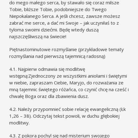
do mego małego serca, by stawało się coraz milsze
Tobie, bliższe Tobie, podobniejsze do Twego
Niepokalanego Serca. A jeśli chcesz, zawsze możesz
zabrać me serce, a dać mi Swoje – jak uczyniłaś to z
tyloma swoimi dziećmi. Będę wtedy duszą
najszczęśliwszą na świecie!
Piętnastominutowe rozmyślanie (przykładowe tematy
rozmyślania nad pierwszą tajemnicą radosną)
4.1. Najpierw odmawia się modlitwę
wstępną:Zjednoczony ze wszystkimi aniołami i świętymi
w niebie, zapraszam Ciebie, Maryjo, do rozważania ze
mną tajemnic świętego różańca, co czynić chcę na cześć i
chwałę Boga oraz dla zbawienia dusz.
4.2. Należy przypomnieć sobie relację ewangeliczną (Łk
1,26 – 38). Odczytaj tekst powoli, w duchu głębokiej
modlitwy.
4.3. Z pokora pochyl się nad misterium swojego