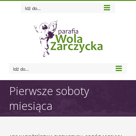
Skip
Idź do...
to
content
Idź do...
Pierwsze soboty
miesiąca