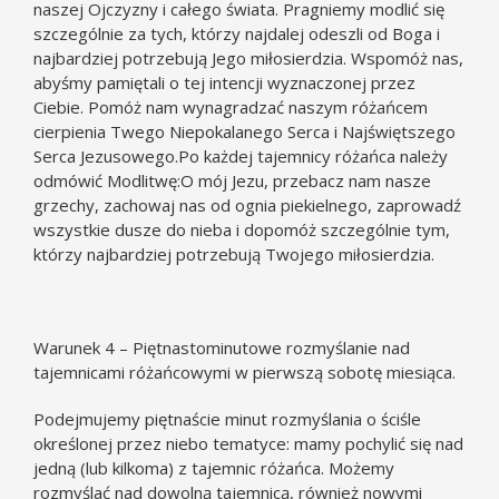
naszej Ojczyzny i całego świata. Pragniemy modlić się
szczególnie za tych, którzy najdalej odeszli od Boga i
najbardziej potrzebują Jego miłosierdzia. Wspomóż nas,
abyśmy pamiętali o tej intencji wyznaczonej przez
Ciebie. Pomóż nam wynagradzać naszym różańcem
cierpienia Twego Niepokalanego Serca i Najświętszego
Serca Jezusowego.Po każdej tajemnicy różańca należy
odmówić Modlitwę:O mój Jezu, przebacz nam nasze
grzechy, zachowaj nas od ognia piekielnego, zaprowadź
wszystkie dusze do nieba i dopomóż szczególnie tym,
którzy najbardziej potrzebują Twojego miłosierdzia.
Warunek 4 – Piętnastominutowe rozmyślanie nad
tajemnicami różańcowymi w pierwszą sobotę miesiąca.
Podejmujemy piętnaście minut rozmyślania o ściśle
określonej przez niebo tematyce: mamy pochylić się nad
jedną (lub kilkoma) z tajemnic różańca. Możemy
rozmyślać nad dowolną tajemnicą, również nowymi