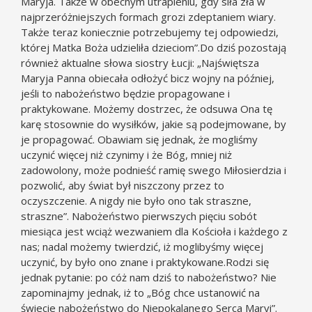
Maryja. Także w obecnym utrapieniu, gdy siła zła w
najprzeróżniejszych formach grozi zdeptaniem wiary.
Także teraz koniecznie potrzebujemy tej odpowiedzi,
której Matka Boża udzieliła dzieciom”.Do dziś pozostają
również aktualne słowa siostry Łucji: „Najświętsza
Maryja Panna obiecała odłożyć bicz wojny na później,
jeśli to nabożeństwo będzie propagowane i
praktykowane. Możemy dostrzec, że odsuwa Ona tę
karę stosownie do wysiłków, jakie są podejmowane, by
je propagować. Obawiam się jednak, że mogliśmy
uczynić więcej niż czynimy i że Bóg, mniej niż
zadowolony, może podnieść ramię swego Miłosierdzia i
pozwolić, aby świat był niszczony przez to
oczyszczenie. A nigdy nie było ono tak straszne,
straszne”. Nabożeństwo pierwszych pięciu sobót
miesiąca jest wciąż wezwaniem dla Kościoła i każdego z
nas; nadal możemy twierdzić, iż moglibyśmy więcej
uczynić, by było ono znane i praktykowane.Rodzi się
jednak pytanie: po cóż nam dziś to nabożeństwo? Nie
zapominajmy jednak, iż to „Bóg chce ustanowić na
świecie nabożeństwo do Niepokalanego Serca Maryi”.