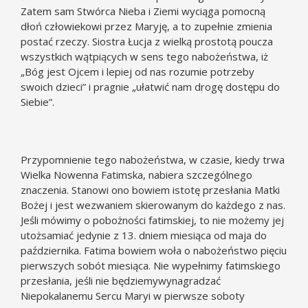
Zatem sam Stwórca Nieba i Ziemi wyciąga pomocną
dłoń człowiekowi przez Maryję, a to zupełnie zmienia
postać rzeczy. Siostra Łucja z wielką prostotą poucza
wszystkich wątpiących w sens tego nabożeństwa, iż
„Bóg jest Ojcem i lepiej od nas rozumie potrzeby
swoich dzieci” i pragnie „ułatwić nam drogę dostępu do
Siebie”.
Przypomnienie tego nabożeństwa, w czasie, kiedy trwa
Wielka Nowenna Fatimska, nabiera szczególnego
znaczenia. Stanowi ono bowiem istotę przesłania Matki
Bożej i jest wezwaniem skierowanym do każdego z nas.
Jeśli mówimy o pobożności fatimskiej, to nie możemy jej
utożsamiać jedynie z 13. dniem miesiąca od maja do
października. Fatima bowiem woła o nabożeństwo pięciu
pierwszych sobót miesiąca. Nie wypełnimy fatimskiego
przesłania, jeśli nie będziemywynagradzać
Niepokalanemu Sercu Maryi w pierwsze soboty