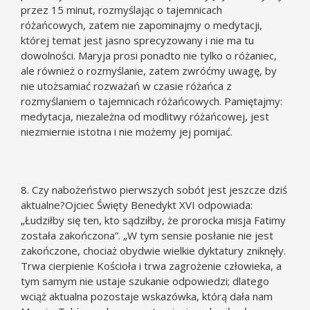
przez 15 minut, rozmyślając o tajemnicach
różańcowych, zatem nie zapominajmy o medytacji,
której temat jest jasno sprecyzowany i nie ma tu
dowolności. Maryja prosi ponadto nie tylko o różaniec,
ale również o rozmyślanie, zatem zwróćmy uwagę, by
nie utożsamiać rozważań w czasie różańca z
rozmyślaniem o tajemnicach różańcowych. Pamiętajmy:
medytacja, niezależna od modlitwy różańcowej, jest
niezmiernie istotna i nie możemy jej pomijać.
8. Czy nabożeństwo pierwszych sobót jest jeszcze dziś
aktualne?Ojciec Święty Benedykt XVI odpowiada:
„Łudziłby się ten, kto sądziłby, że prorocka misja Fatimy
została zakończona”. „W tym sensie posłanie nie jest
zakończone, chociaż obydwie wielkie dyktatury zniknęły.
Trwa cierpienie Kościoła i trwa zagrożenie człowieka, a
tym samym nie ustaje szukanie odpowiedzi; dlatego
wciąż aktualna pozostaje wskazówka, którą dała nam