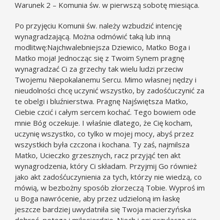
Warunek 2 – Komunia św. w pierwszą sobotę miesiąca.
Po przyjęciu Komunii św. należy wzbudzić intencję
wynagradzającą. Można odmówić taką lub inną
modlitwę:Najchwalebniejsza Dziewico, Matko Boga i
Matko moja! Jednocząc się z Twoim Synem pragnę
wynagradzać Ci za grzechy tak wielu ludzi przeciw
Twojemu Niepokalanemu Sercu. Mimo własnej nędzy i
nieudolności chcę uczynić wszystko, by zadośćuczynić za
te obelgi i bluźnierstwa. Pragnę Najświętsza Matko,
Ciebie czcić i całym sercem kochać. Tego bowiem ode
mnie Bóg oczekuje. I właśnie dlatego, że Cię kocham,
uczynię wszystko, co tylko w mojej mocy, abyś przez
wszystkich była czczona i kochana. Ty zaś, najmilsza
Matko, Ucieczko grzesznych, racz przyjąć ten akt
wynagrodzenia, który Ci składam. Przyjmij Go również
jako akt zadośćuczynienia za tych, którzy nie wiedzą, co
mówią, w bezbożny sposób złorzeczą Tobie. Wyproś im
u Boga nawrócenie, aby przez udzieloną im łaskę
jeszcze bardziej uwydatniła się Twoja macierzyńska