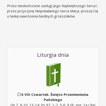
Przez nieskończone zasługi Jego Najświętszego Serca i
przez przyczynę Niepokalanego Serca Maryi, proszę Cię
o łaskę nawrócenia biednych grzeszników.
Liturgia dnia
6 VIII Czwartek. Święto Przemienienia
Pańskiego
Dn 7, 9-10. 13-14; Ps 97, 1-2. 5-6. 9 (R.: por. 1a i 9a);