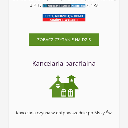
2 P 1, 16-19; Mt 17, 5c; Mt 17, 1-9;
ZOBACZ CZYTANIE NA DZIŚ
Kancelaria parafialna
Kancelaria czynna w dni powszednie po Mszy Św.