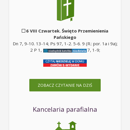
6 VIII Czwartek. Święto Przemienienia
Pańskiego
Dn 7, 9-10. 13-14; Ps 97, 1-2. 5-6. 9 (R.: por. 1a i 9a);
2 P 1, 16-19; Mt 17, 5c; Mt 17, 1-9;
ZOBACZ CZYTANIE NA DZIŚ
Kancelaria parafialna