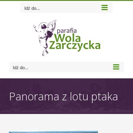
Skip
Idź do...
to
content
Idź do...
Panorama z lotu ptaka